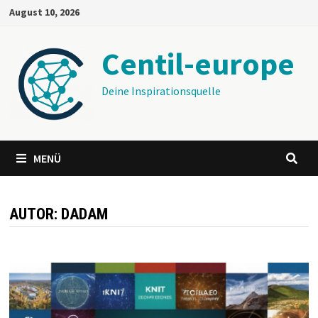
Zum
August 10, 2026
Inhalt
springen
Centil-europe
Deine Inspirationsquelle
MENÜ
AUTOR:
DADAM