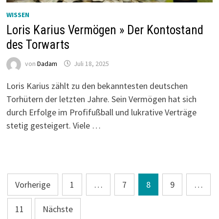
WISSEN
Loris Karius Vermögen » Der Kontostand
des Torwarts
von
Dadam
Juli 18, 2025
Loris Karius zählt zu den bekanntesten deutschen
Torhütern der letzten Jahre. Sein Vermögen hat sich
durch Erfolge im Profifußball und lukrative Verträge
stetig gesteigert. Viele …
Seitennummerierung
Vorherige
1
…
7
8
9
…
der
11
Nächste