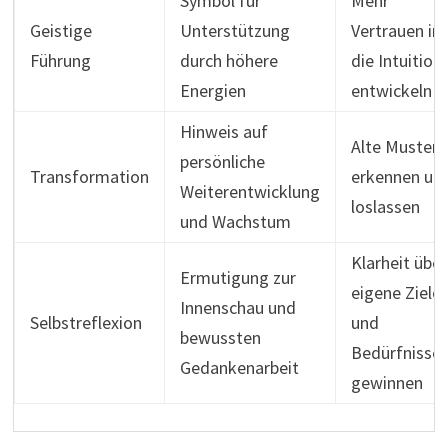
Symbol für
Mehr
Geistige
Unterstützung
Vertrauen in
Führung
durch höhere
die Intuition
Energien
entwickeln
Hinweis auf
Alte Muster
persönliche
Transformation
erkennen un
Weiterentwicklung
loslassen
und Wachstum
Klarheit über
Ermutigung zur
eigene Ziele
Innenschau und
Selbstreflexion
und
bewussten
Bedürfnisse
Gedankenarbeit
gewinnen