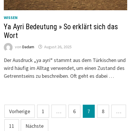
WISSEN
Ya Ayri Bedeutung » So erklärt sich das
Wort
von
Dadam
August 26, 2025
Der Ausdruck „ya ayri“ stammt aus dem Türkischen und
wird häufig im Alltag verwendet, um einen Zustand des
Getrenntseins zu beschreiben. Oft geht es dabei …
Seitennummerierung
Vorherige
1
…
6
7
8
…
der
11
Nächste