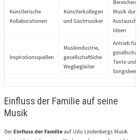
Bereichern 
Künstlerische
Künstlerkollegen
Musik durc
Kollaborationen
und Gastmusiker
Austausch 
Ideen
Antrieb für
Musikindustrie,
gesellschaf
Inspirationsquellen
gesellschaftliche
Texte und i
Wegbegleiter
Songideen
Einfluss der Familie auf seine
Musik
Der
Einfluss der Familie
auf Udo Lindenbergs Musik