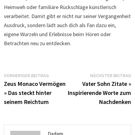
Heimweh oder familiäre Rückschläge künstlerisch
verarbeitet. Damit gibt er nicht nur seiner Vergangenheit
Ausdruck, sondern lädt auch dich als Fan dazu ein,
eigene Wurzeln und Erlebnisse beim Hören oder
Betrachten neu zu entdecken.
Beitragsnavigation
Vorheriger
N
VORHERIGER BEITRAG
NÄCHSTER BEITRAG
Beitrag:
B
Zeus Monaco Vermögen
Vater Sohn Zitate »
» Das steckt hinter
Inspirierende Worte zum
seinem Reichtum
Nachdenken
Dadam