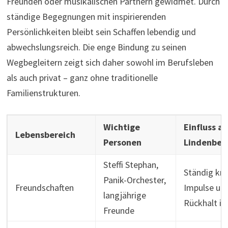
Freunden oder musikalischen Partnern gewidmet. Durch
ständige Begegnungen mit inspirierenden
Persönlichkeiten bleibt sein Schaffen lebendig und
abwechslungsreich. Die enge Bindung zu seinen
Wegbegleitern zeigt sich daher sowohl im Berufsleben
als auch privat – ganz ohne traditionelle
Familienstrukturen.
Wichtige
Einfluss a
Lebensbereich
Personen
Lindenber
Steffi Stephan,
Ständig kre
Panik-Orchester,
Freundschaften
Impulse und
langjährige
Rückhalt im
Freunde