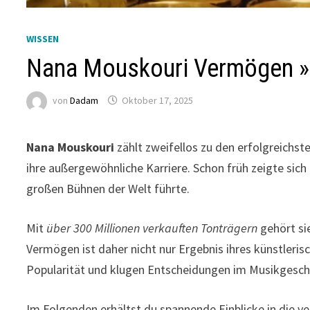
WISSEN
Nana Mouskouri Vermögen » 
von
Dadam
Oktober 17, 2025
Nana Mouskouri
zählt zweifellos zu den erfolgreichs
ihre außergewöhnliche Karriere. Schon früh zeigte sich 
großen Bühnen der Welt führte.
Mit
über 300 Millionen verkauften Tonträgern
gehört sie
Vermögen ist daher nicht nur Ergebnis ihres künstleris
Popularität und klugen Entscheidungen im Musikgesch
Im Folgenden erhältst du spannende Einblicke in die