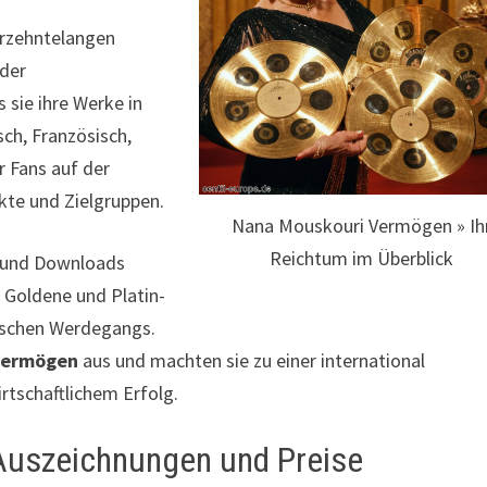
hrzehntelangen
nder
 sie ihre Werke in
sch, Französisch,
r Fans auf der
kte und Zielgruppen.
Nana Mouskouri Vermögen » Ih
Reichtum im Überblick
s und Downloads
. Goldene und Platin-
erischen Werdegangs.
Vermögen
aus und machten sie zu einer international
rtschaftlichem Erfolg.
e Auszeichnungen und Preise