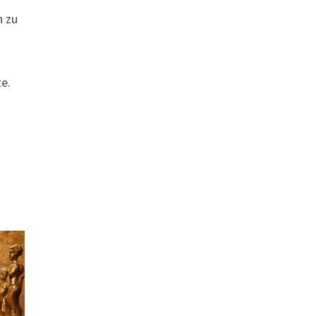
n zu
te.