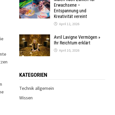
Erwachsene –
Entspannung und
Kreativität vereint
April 12, 2026
Avril Lavigne Vermögen »
ie
Ihr Reichtum erklärt
April 10, 2026
nte
tzen
KATEGORIEN
in
Technik allgemein
me
Wissen
e