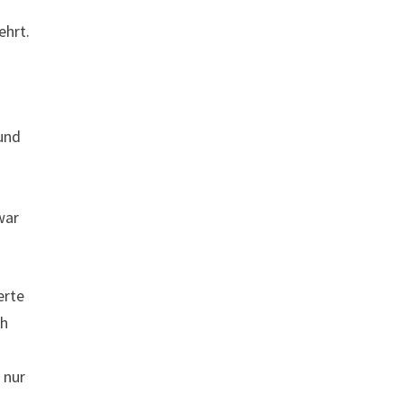
ehrt.
s
und
war
erte
ch
 nur