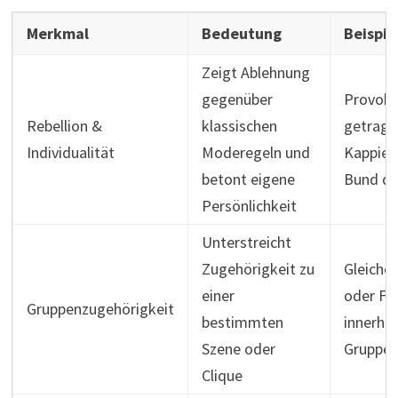
Merkmal
Bedeutung
Beispie
Zeigt Ablehnung
gegenüber
Provok
Rebellion &
klassischen
getrage
Individualität
Moderegeln und
Kappies
betont eigene
Bund de
Persönlichkeit
Unterstreicht
Zugehörigkeit zu
Gleiche
einer
oder Fa
Gruppenzugehörigkeit
bestimmten
innerhal
Szene oder
Gruppe
Clique