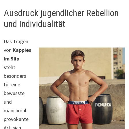
Ausdruck jugendlicher Rebellion
und Individualität
Das Tragen
von
Kappies
im Slip
steht
besonders
für eine
bewusste
und
manchmal
provokante
Art, sich