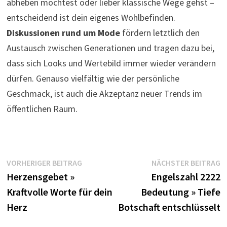
abheben möchtest oder lieber klassische Wege gehst –
entscheidend ist dein eigenes Wohlbefinden.
Diskussionen rund um Mode
fördern letztlich den
Austausch zwischen Generationen und tragen dazu bei,
dass sich Looks und Wertebild immer wieder verändern
dürfen. Genauso vielfältig wie der persönliche
Geschmack, ist auch die Akzeptanz neuer Trends im
öffentlichen Raum.
Beitragsnavigation
Vorheriger
N
VORHERIGER BEITRAG
NÄCHSTER BEITRAG
Beitrag:
B
Herzensgebet »
Engelszahl 2222
Kraftvolle Worte für dein
Bedeutung » Tiefe
Herz
Botschaft entschlüsselt